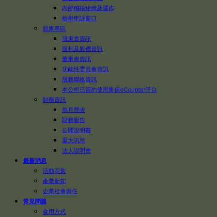
內部稽核組織及運作
檢舉申訴窗口
股東專區
股東會資訊
股利及股價資訊
董事會資訊
功能性委員會資訊
股務聯絡資訊
本公司已簽約使用集保eCounter平台
財務資訊
每月營收
財務報告
公開說明書
重大訊息
法人說明會
最新消息
活動花絮
產業新知
企業社會責任
常見問題
食用方式