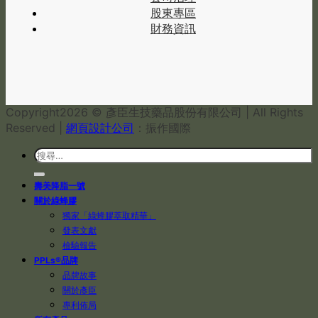
股東專區
財務資訊
Copyright
2026 © 彥臣生技藥品股份有限公司 | All Rights
Reserved |
網頁設計公司
：振作國際
壽美降脂一號
關於綠蜂膠
獨家「綠蜂膠萃取精華」
發表文獻
檢驗報告
PPLs®品牌
品牌故事
關於彥臣
專利佈局