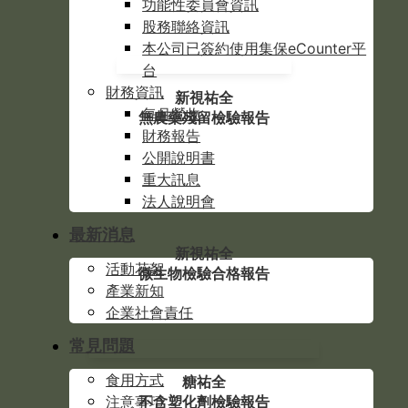
功能性委員會資訊
股務聯絡資訊
本公司已簽約使用集保eCounter平
台
財務資訊
新視祐全
每月營收
無農藥殘留檢驗報告
財務報告
公開說明書
重大訊息
法人說明會
最新消息
新視祐全
活動花絮
微生物檢驗合格報告
產業新知
企業社會責任
常見問題
食用方式
糖祐全
不含塑化劑檢驗報告
注意事項