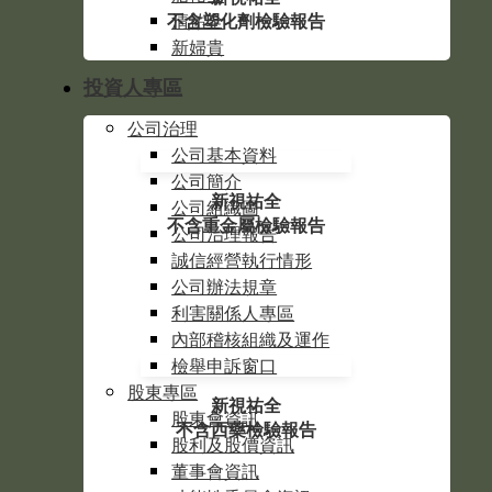
不含塑化劑檢驗報告
清祐全
新婦貴
投資人專區
公司治理
公司基本資料
公司簡介
新視祐全
公司組織圖
不含重金屬檢驗報告
公司治理報告
誠信經營執行情形
公司辦法規章
利害關係人專區
內部稽核組織及運作
檢舉申訴窗口
股東專區
新視祐全
股東會資訊
不含西藥檢驗報告
股利及股價資訊
董事會資訊