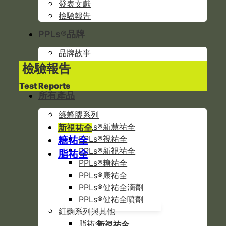
發表文獻
檢驗報告
PPLs®品牌
品牌故事
關於彥臣
檢驗報告
專利佈局
Test Reports
所有產品
綠蜂膠系列
PPLs®新慧祐全
新視祐全
PPLs®視祐全
糖祐全
PPLs®新視祐全
脂祐全
PPLs®糖祐全
PPLs®康祐全
PPLs®健祐全滴劑
PPLs®健祐全噴劑
紅麴系列與其他
脂祐全
新視祐全