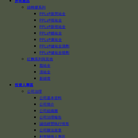
所有產品
綠蜂膠系列
PPLs®新慧祐全
PPLs®視祐全
PPLs®新視祐全
PPLs®糖祐全
PPLs®康祐全
PPLs®健祐全滴劑
PPLs®健祐全噴劑
紅麴系列與其他
脂祐全
清祐全
新婦貴
投資人專區
公司治理
公司基本資料
公司簡介
公司組織圖
公司治理報告
誠信經營執行情形
公司辦法規章
利害關係人專區