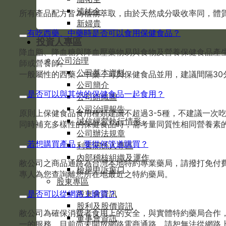
清祐全
所有產品配方皆為植物萃取，由於天然成分吸收率同，體質
新婦貴
有吃西藥、中藥時是否可以食用保健食品？
投資人專區
降血脂、降血糖與降血壓藥物易與食物及營養保健食品產
公司治理
師或營養師。
公司基本資料
一般屬性的西藥、中藥，可與保健食品並用，建議間隔30
公司簡介
是否可以與其他的保健食品一起食用？
公司組織圖
公司治理報告
原則上保健食品食用種類建議不超過3-5種，不建議一次
誠信經營執行情形
同時補充多樣性的保健食品時，需考量同質性相同營養素
公司辦法規章
若想購買產品，要從何管道購買？
利害關係人專區
內部稽核組織及運作
敝公司之商品通路為台灣本地特約專業藥局，請撥打免付費服務
檢舉申訴窗口
專人為您查詢離您所在地最近之特約藥局。
股東專區
股東會資訊
是否可以從網路上購買？
股利及股價資訊
敝公司為確保消費者食用上的安全，與實體特約藥局合作
董事會資訊
一的服務。目前尚未開放網路電商通路，請恕無法從網路