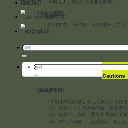
食用方式：餐後以室溫開水服用。
聯絡我們
《健祐全滴劑》
繁體中文
飲用方式：每日1次，每次1毫升，加入
English
Cautions
《綠蜂膠系列》
(1) 對蜜蜂製品或對產品任何成分過敏
(2)「糖祐全」：有過敏體質、氣喘者
(3)「健祐全」滴劑：嬰兒及兩歲以下
®
(4)「PPLs
喉糖」：避免噎到，老人及