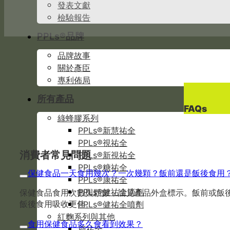
發表文獻
檢驗報告
PPLs®品牌
品牌故事
關於彥臣
專利佈局
所有產品
FAQs
綠蜂膠系列
PPLs®新慧祐全
PPLs®視祐全
消費者常見問題
PPLs®新視祐全
PPLs®糖祐全
保健食品一天食用幾次？一次幾顆？飯前還是飯後食用
PPLs®康祐全
PPLs®健祐全滴劑
保健食品食用次數與顆數，請見產品外盒標示。飯前或飯
飯後食用吸收更佳。
PPLs®健祐全噴劑
紅麴系列與其他
食用保健食品多久會看到效果？
脂祐全