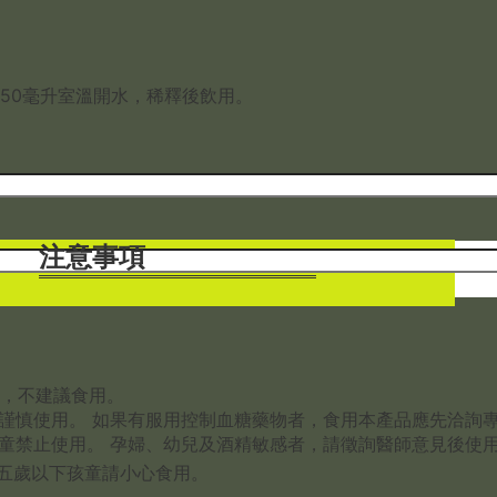
250毫升室溫開水，稀釋後飲用。
注意事項
者，不建議食用。
請謹慎使用。 如果有服用控制血糖藥物者，食用本產品應先洽詢
兒童禁止使用。 孕婦、幼兒及酒精敏感者，請徵詢醫師意見後使
五歲以下孩童請小心食用。