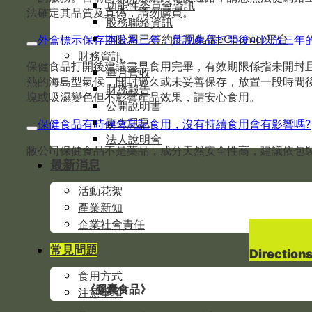
功能性委員會資訊
法確定其品質及真偽，請勿購買。
股務聯絡資訊
本公司已簽約使用集保eCounter平台
外盒標示保存期限為三年，是說產品打開後可以放三年
財務資訊
保健食品打開後建議盡早食用完畢，有效期限係指未開封
每月營收
熱的海島型氣候，開封過久或未妥善保存，放置一段時間
財務報告
塊或吸濕變色但不影響產品效果，請安心食用。
公開說明書
重大訊息
保健食品有時候會忘記食用，沒有持續食用會有影響嗎?
法人說明會
敝公司保健食品不是藥品，成分天然安全性高，建議依包
最新消息
活動花絮
產業新知
企業社會責任
常見問題
Directions
食用方式
《膠囊食品》
注意事項