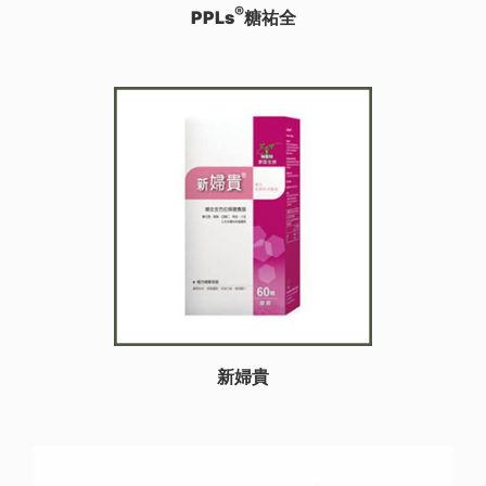
®
PPLs
糖祐全
新婦貴