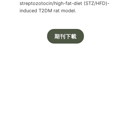
streptozotocin/high-fat-diet (STZ/HFD)-
induced T2DM rat model.
期刊下載
從原料到專業實驗室
From Raw Material to Lab