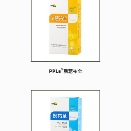
®
PPLs
新慧祐全