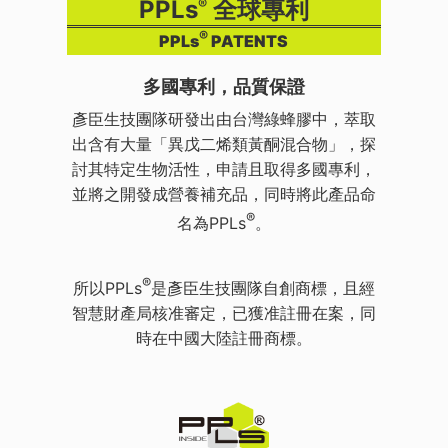
PPLs
®
全球專利
®
PPLs
PATENTS
多國專利，品質保證
彥臣生技團隊研發出由台灣綠蜂膠中，萃取
出含有大量「異戊二烯類黃酮混合物」，探
討其特定生物活性，申請且取得多國專利，
並將之開發成營養補充品，同時將此產品命
®
名為PPLs
。
®
所以PPLs
是彥臣生技團隊自創商標，且經
智慧財產局核准審定，已獲准註冊在案，同
時在中國大陸註冊商標。