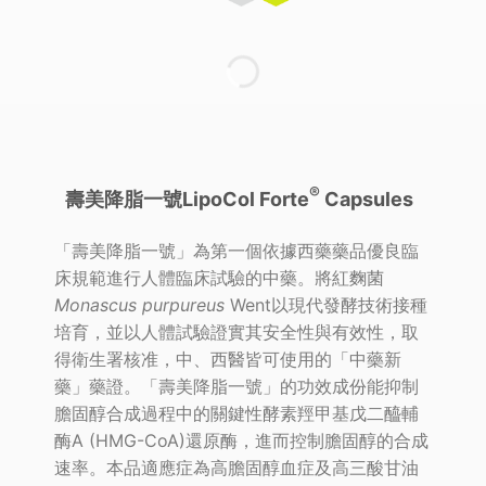
®
壽美降脂一號LipoCol Forte
Capsules
「壽美降脂一號」為第一個依據西藥藥品優良臨
床規範進行人體臨床試驗的中藥。將紅麴菌
Monascus purpureus
Went以現代發酵技術接種
培育，並以人體試驗證實其安全性與有效性，取
得衛生署核准，中、西醫皆可使用的「中藥新
藥」藥證。「壽美降脂一號」的功效成份能抑制
膽固醇合成過程中的關鍵性酵素羥甲基戊二醯輔
酶A (HMG-CoA)還原酶，進而控制膽固醇的合成
速率。本品適應症為高膽固醇血症及高三酸甘油