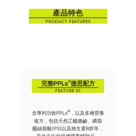
產品特色
PRODUCT FEATURES
®
完整PPLs
捷思配方
FEATURE 01
®
含專利功效PPLs
，以及多種營養
複方，包括天然乙醯膽鹼、磷脂
醯絲胺酸(PS)以及維生素B群等，
是全方位的保健營養輔助品。