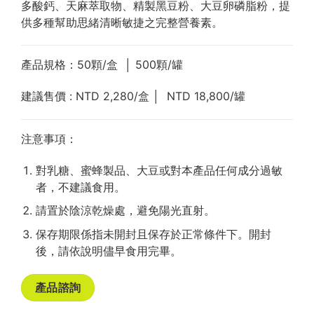
多酸鈣、天麻萃取物、精製黑豆粉、大豆卵磷脂粉，提
供多種幫助思緒清晰敏捷之完整營養素。
產品規格：5
0
顆
/
盒 │ 500顆
/罐
建議售價 : NTD 2,280/盒
│ NTD 18,800
/罐
注意事項：
對乳糖、蜜蜂製品、大豆或對本產品任何成分過敏
者，不建議食用。
請置於陰涼乾燥處，避免陽光直射。
保存期限係指未開封且保存於正常條件下。開封
後，請依說明儘早食用完畢。
產品諮詢