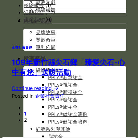
發表文獻
檢驗報告
(1)
檢驗報告
活動花絮
(22)
產業新知
(6)
PPLs®品牌
品牌故事
關於彥臣
專利佈局
企業社會責任
所有產品
109年新竹縣尖石鄉「臻愛尖石-心
綠蜂膠系列
中有您」送暖活動
PPLs®新慧祐全
PPLs®視祐全
→
Continue reading
PPLs®新視祐全
Posted in
企業社會責任
PPLs®糖祐全
PPLs®康祐全
1
PPLs®健祐全滴劑
2
PPLs®健祐全噴劑
紅麴系列與其他
脂祐全