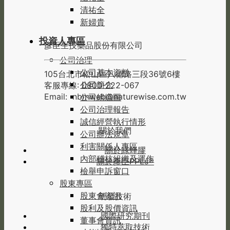
清祐全
新婦貴
投資人專區
彥臣生技藥品股份有限公司
公司治理
公司基本資料
105台北市松山區八德路三段36號6樓
公司簡介
客服專線: 0800-222-067
Email:
nbmweb@naturewise.com.tw
公司組織圖
公司治理報告
誠信經營執行情形
關於我們
公司辦法規章
利害關係人專區
關於綠蜂膠
內部稽核組織及運作
關於彥臣PPLs®
檢舉申訴窗口
股東專區
股東會資訊
研發技術
股利及股價資訊
國際研究期刊
董事會資訊
獨特萃取技術