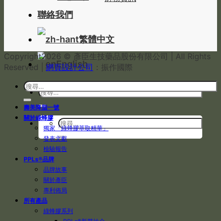
聯絡我們
繁體中文
Copyright
2026 © 彥臣生技藥品股份有限公司 | All Rights
English
Reserved |
網頁設計公司
：振作國際
壽美降脂一號
關於綠蜂膠
獨家「綠蜂膠萃取精華」
發表文獻
檢驗報告
PPLs®品牌
品牌故事
關於彥臣
專利佈局
所有產品
綠蜂膠系列