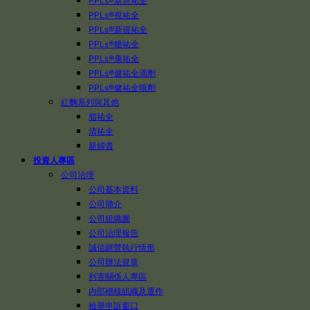
PPLs®新慧祐全
PPLs®視祐全
PPLs®新視祐全
PPLs®糖祐全
PPLs®康祐全
PPLs®健祐全滴劑
PPLs®健祐全噴劑
紅麴系列與其他
脂祐全
清祐全
新婦貴
投資人專區
公司治理
公司基本資料
公司簡介
公司組織圖
公司治理報告
誠信經營執行情形
公司辦法規章
利害關係人專區
內部稽核組織及運作
檢舉申訴窗口