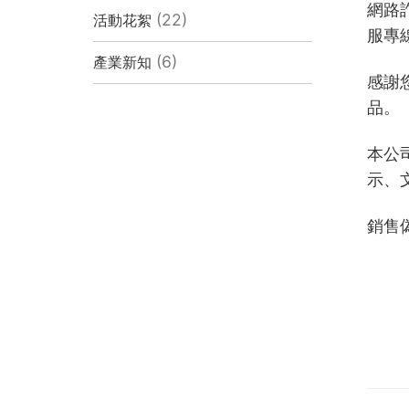
網路
(22)
活動花絮
服專
(6)
產業新知
感謝
品。
本公
示、
銷售