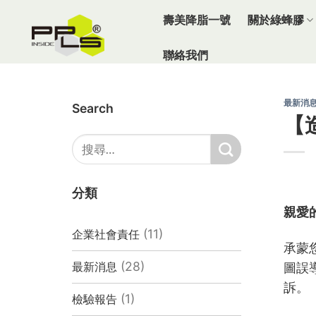
Skip
壽美降脂一號
關於綠蜂膠
to
content
聯絡我們
最新消
Search
【
分類
親愛
(11)
企業社會責任
承蒙
(28)
最新消息
圖誤
訴。
(1)
檢驗報告