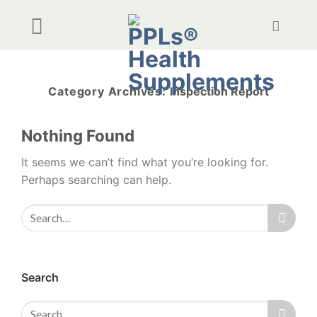
Skip
to
content
Category Archives:
Inspection Report
Nothing Found
It seems we can’t find what you’re looking for.
Perhaps searching can help.
Search